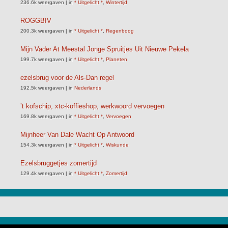
236.6k weergaven
|
in
* Uitgelicht *
,
Wintertijd
ROGGBIV
200.3k weergaven
|
in
* Uitgelicht *
,
Regenboog
Mijn Vader At Meestal Jonge Spruitjes Uit Nieuwe Pekela
199.7k weergaven
|
in
* Uitgelicht *
,
Planeten
ezelsbrug voor de Als-Dan regel
192.5k weergaven
|
in
Nederlands
’t kofschip, xtc-koffieshop, werkwoord vervoegen
169.8k weergaven
|
in
* Uitgelicht *
,
Vervoegen
Mijnheer Van Dale Wacht Op Antwoord
154.3k weergaven
|
in
* Uitgelicht *
,
Wiskunde
Ezelsbruggetjes zomertijd
129.4k weergaven
|
in
* Uitgelicht *
,
Zomertijd