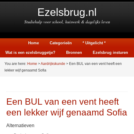
Ezelsbrug.nl
Studiehulp voor school, huiswerk & dagelijks leven
Home
Categorieën
* Uitgelicht *
Wat is een ezelsbruggetje?
Bronnen
Ezelsbrug insturen
You are here:
Home
>
Aardrijkskunde
> Een BUL van een vent heeft een
lekker wijf genaamd Sofia
Een BUL van een vent heeft
een lekker wijf genaamd Sofia
Alternatieven