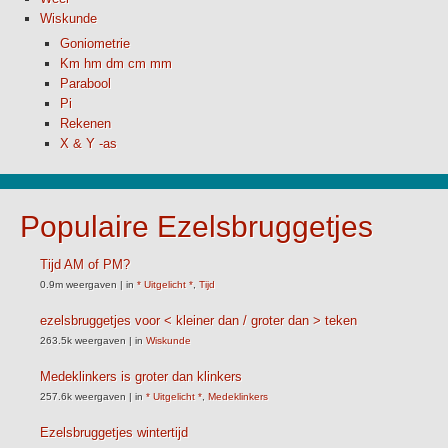
Wiskunde
Goniometrie
Km hm dm cm mm
Parabool
Pi
Rekenen
X & Y -as
Populaire Ezelsbruggetjes
Tijd AM of PM?
0.9m weergaven
|
in
* Uitgelicht *
,
Tijd
ezelsbruggetjes voor < kleiner dan / groter dan > teken
263.5k weergaven
|
in
Wiskunde
Medeklinkers is groter dan klinkers
257.6k weergaven
|
in
* Uitgelicht *
,
Medeklinkers
Ezelsbruggetjes wintertijd