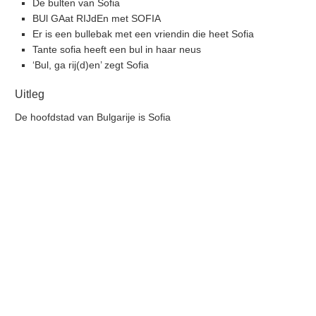
De bulten van Sofia
BUl GAat RIJdEn met SOFIA
Er is een bullebak met een vriendin die heet Sofia
Tante sofia heeft een bul in haar neus
‘Bul, ga rij(d)en’ zegt Sofia
Uitleg
De hoofdstad van Bulgarije is Sofia