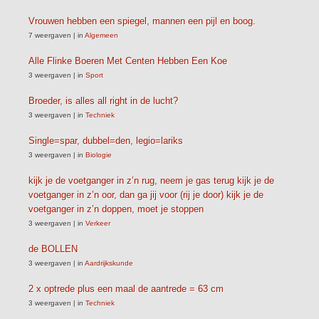
Vrouwen hebben een spiegel, mannen een pijl en boog.
7 weergaven
|
in
Algemeen
Alle Flinke Boeren Met Centen Hebben Een Koe
3 weergaven
|
in
Sport
Broeder, is alles all right in de lucht?
3 weergaven
|
in
Techniek
Single=spar, dubbel=den, legio=lariks
3 weergaven
|
in
Biologie
kijk je de voetganger in z’n rug, neem je gas terug kijk je de
voetganger in z’n oor, dan ga jij voor (rij je door) kijk je de
voetganger in z’n doppen, moet je stoppen
3 weergaven
|
in
Verkeer
de BOLLEN
3 weergaven
|
in
Aardrijkskunde
2 x optrede plus een maal de aantrede = 63 cm
3 weergaven
|
in
Techniek